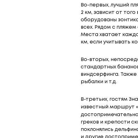
Во-первых, лучший п
2 км, зависит от тог
оборудованы зонтика
всех. Рядом с пляжем
Места хватает каждо
км, если учитывать ко
Во-вторых, непосред
стандартных бананов
виндсерфинга. Также 
рыбалки и т.д.
В-третьих, гостям З
известный маршрут 
достопримечательнос
греков и крепости ск
поклонялись дельфин
и другие достоприме