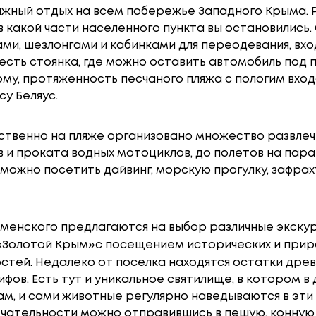
ляжный отдых на всем побережье Западного Крыма. Р
о в какой части населенного пункта вы остановились.
ми, шезлонгами и кабинками для переодевания, вхо
 есть стоянка, где можно оставить автомобиль под
му, протяженность песчаного пляжа с пологим вход
су Беляус.
ственно на пляже организовано множество развлеч
 и проката водных мотоциклов, до полетов на пар
можно посетить дайвинг, морскую прогулку, зафрах
наменского предлагаются на выбор различные экску
«Золотой Крым»
с посещением исторических и при
тей. Недалеко от поселка находятся остатки древ
ифов. Есть тут и уникальное святилище, в котором 
ам, и сами животные регулярно наведываются в эти
чательности можно отправившись в пешую, конную