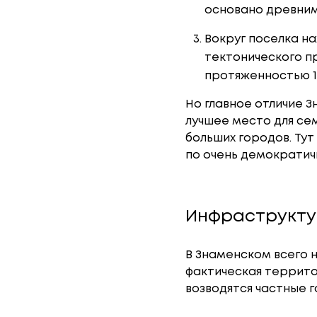
основано древним
Вокруг поселка на
тектонического пр
протяженностью 1
Но главное отличие З
лучшее место для сем
больших городов. Тут
по очень демократич
Инфраструкт
В Знаменском всего н
фактическая террито
возводятся частные 