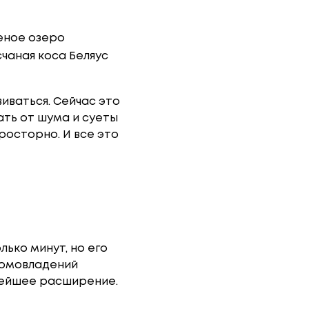
леное озеро
чаная коса Беляус
виваться. Сейчас это
ать от шума и суеты
росторно. И все это
лько минут, но его
домовладений
нейшее расширение.