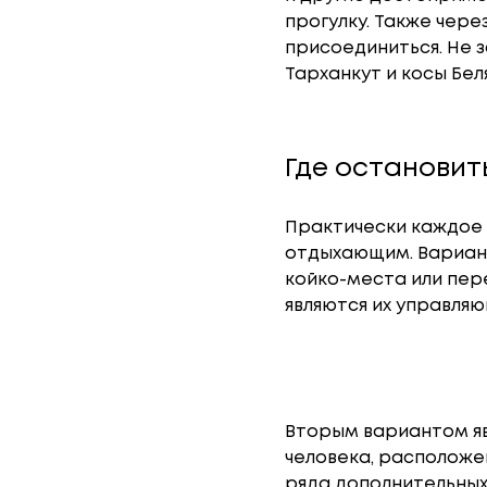
прогулку. Также чер
присоединиться. Не 
Тарханкут и косы Бел
Где остановит
Практически каждое 
отдыхающим. Вариант
койко-места или пере
являются их управл
Вторым вариантом яв
человека, расположен
ряда дополнительных