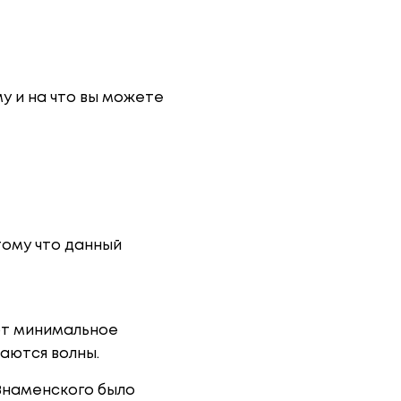
у и на что вы можете
тому что данный
ют минимальное
аются волны.
Знаменского было