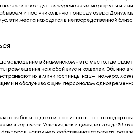
ез поселок проходят экскурсионные маршруты и к н
забываем и про уникальную природу озера Донузлав
яус, эти места находятся в непосредственной близо
ься
домовладение в Знаменском - это место, где сдает
ы размещения на любой вкус и кошелек. Обычно в 
страивают их в мини гостинцы на 2-4 номера. Хозя
яющими и обслуживающим персоналом одновременно
ляются базы отдыха и пансионаты, это стандартны
ные в корпусах. Условия, как и цены, на каждой базе
 факторов, например, собственная столовая, развл