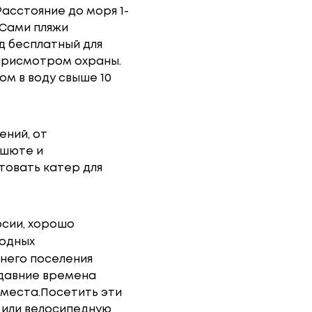
асстояние до моря 1-
 Сами пляжи
д бесплатный для
 присмотром охраны.
ом в воду свыше 10
ений, от
ашюте и
товать катер для
рсии, хорошо
родных
него поселения
в давние времена
 места.Посетить эти
 или велосипедную