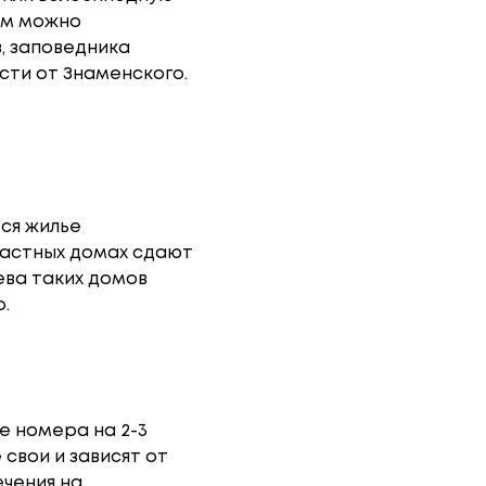
им можно
, заповедника
сти от Знаменского.
ся жилье
частных домах сдают
ева таких домов
.
е номера на 2-3
 свои и зависят от
ечения на