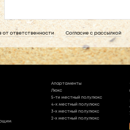
з от ответственности
Согласие с рассылкой
Апартаменты
Люкс
5-ти местный полулюкс
4-х местный полулюкс
3-х местный полулюкс
2-х местный полулюкс
ующим