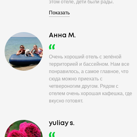
этом отеле, дети были рады.
Территория ухоженная, есть и
Показать
беседки для мангала, небольшие
тренажеры и детская площадка. Так
же приходит детский аниматор. В
Анна М.
общем отдыхом остались довольны.
Очень хороший отель с зелёной
территорией и бассейном. Нам все
понравилось, а самое главное, что
сюда можно приехать с
четвероногим другом. Рядом с
отелем очень хорошая кафешка, где
вкусно готовят.
yuliay s.