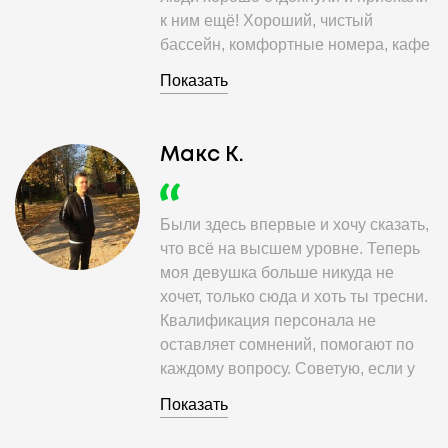
к ним ещё! Хороший, чистый
бассейн, комфортные номера, кафе
с вкусной едой, детский аниматор в
Показать
течение дня, специальное место
для шашлыков, можно приготовить
на общей кухне самому. Можно
Макс К.
постирать в общей стиральной
машинке, погладить без проблем.
Персонал с уважением относится
Были здесь впервые и хочу сказать,
ко всем клиентам и решает вопросы
что всё на высшем уровне. Теперь
в пользу отдыхающих. Мы очень
моя девушка больше никуда не
довольны отдыхом!!! Спасибо,
хочет, только сюда и хоть ты тресни.
"Мираж+"!!!
Квалификация персонала не
оставляет сомнений, помогают по
каждому вопросу. Советую, если у
кого-то возникают сомнения.
Показать