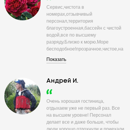
Сервис,чистота в
номерах,отзывчивый
персонал,территория
благоустроенная,бассейн с чистой
водой,все по высшему
разряду.Близко к морю.Море
бесподобное!прозрачное,чистое,на
пляже нет толп людей.Советую это
Показать
отель!
Андрей И.
Очень хорошая гостиница,
отдыхаем уже не первый раз. Все
на высшем уровне! Персонал
делает все и даже больше, чтобы
люди хорошо отдохнули и приехали