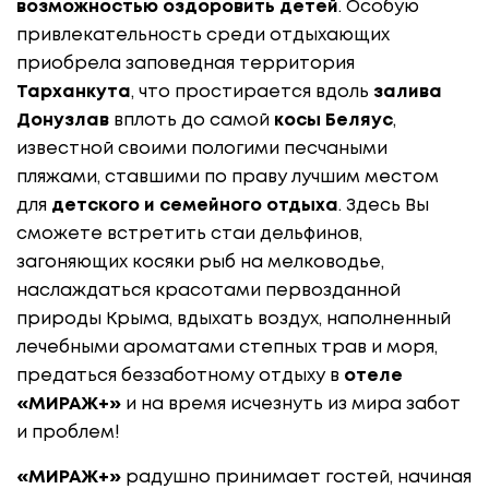
возможностью оздоровить детей
. Особую
привлекательность среди отдыхающих
приобрела заповедная территория
Тарханкута
, что простирается вдоль
залива
Донузлав
вплоть до самой
косы Беляус
,
известной своими пологими песчаными
пляжами, ставшими по праву лучшим местом
для
детского и семейного отдыха
. Здесь Вы
сможете встретить стаи дельфинов,
загоняющих косяки рыб на мелководье,
наслаждаться красотами первозданной
природы Крыма, вдыхать воздух, наполненный
лечебными ароматами степных трав и моря,
предаться беззаботному отдыху в
отеле
«МИРАЖ+»
и на время исчезнуть из мира забот
и проблем!
«МИРАЖ+»
радушно принимает гостей, начиная