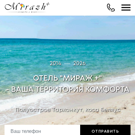
Рус
Eng
О нас
Цены и оплата
2014
2026
Блог
ОТЕЛЬ "МИРАЖ +"
Галерея
- ВАША ТЕРРИТОРИЯ КОМФОРТА
Онлайн-экскурсия
Мы на карте
Полуостров Тарханкут, коса Беляус
Контакты